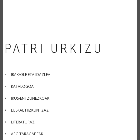
PATRI URKIZU
IRAKASLE ETA IDAZLEA
KATALOGOA
IKUS-ENTZUNEZKOAK
EUSKAL HIZKUNTZAZ
LITERATURAZ
ARGITARAGABEAK