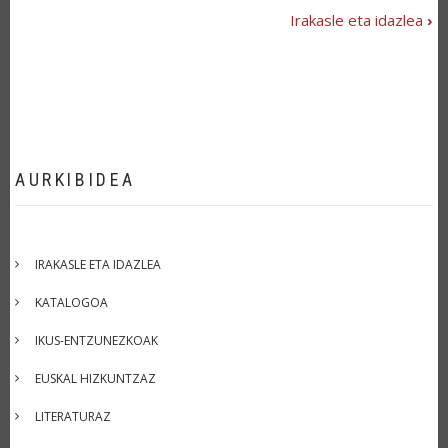
Irakasle eta idazlea
›
BOOK
TRAVERSAL
LINKS
FOR
PATRI
URKIZU
AURKIBIDEA
IRAKASLE ETA IDAZLEA
KATALOGOA
IKUS-ENTZUNEZKOAK
EUSKAL HIZKUNTZAZ
LITERATURAZ