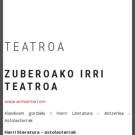
TEATROA
ZUBEROAKO IRRI
TEATROA
www.armiarma.com
Klasikoen gordailu / Herri Literatura – Antzerkia –
Astolasterrak
Herri literatura – astolasterrak