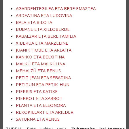
AGARDENTEGILEA ETA BERE EMAZTEA
ARDEATINA ETA LUDOVINA
BALA ETA BILOTA
BUBANE ETA XILLOBERDE
KABALZAR ETA BERE FAMILIA
XIBERUA ETA MARZELINE
JUANIK HOBE ETA ARLAITA
KANIKO ETA BELXITINA
MALKÜ ETA MALKÜLINA
MEHALZÜ ETA BENUS
PETIT-JEAN ETA SEBADINA
PETITUN ETA PETIK-HUN
PIERRIS ETA KATIXE
PIERROT ETA XARROT
PLANTA ETA ELEONORA
REKOKILLART ETA ARIEDER
SATURNA ETA VENUS
ITURRIA: Patri Urkizu (ed.),
Zuberoako irri-teatroa