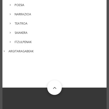
POESIA
NARRAZIOA
TEATROA
SAIAKERA
ITZULPENAK
ARGITARAGABEAK